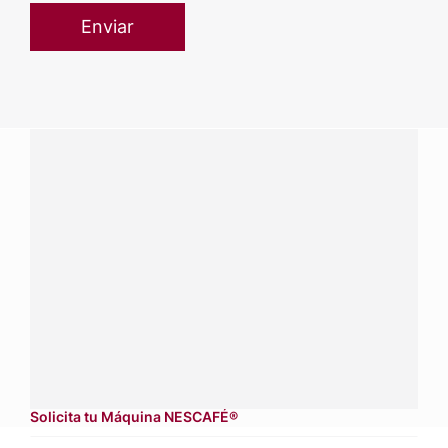
¿Tienes alguna pregunta?
Conecta con Nestlé Professional Guatemala y recibe
asesoría sobre productos, servicios y equipos pensados
para tu negocio.
Contáctanos:
completa
este formulario
Dónde comprar:
accede a nuestras soluciones con
aliados
comerciales.
Solicita tu Máquina NESCAFÉ®