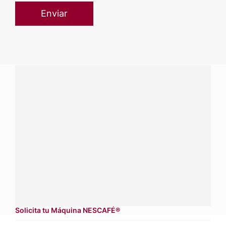
¿Tienes alguna pregunta?
Conecta con Nestlé Professional Guatemala y recibe
asesoría sobre productos, servicios y equipos pensados
para tu negocio.
Contáctanos:
completa
este formulario
Dónde comprar:
accede a nuestras soluciones con
aliados
comerciales.
Solicita tu Máquina NESCAFÉ®