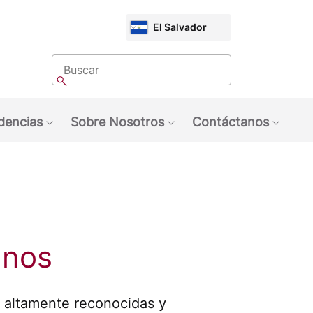
CHOOSE
El Salvador
MARKET
Buscar
Buscar
dencias
Sobre Nosotros
Contáctanos
quinas NESCAFÉ®
ubmenu: Marcas
Show submenu: Tendencias
Show submenu: Sobre 
Show 
anos
altamente reconocidas y