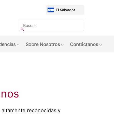
CHOOSE
El Salvador
MARKET
Buscar
Buscar
dencias
Sobre Nosotros
Contáctanos
quinas NESCAFÉ®
ubmenu: Marcas
Show submenu: Tendencias
Show submenu: Sobre 
Show 
anos
altamente reconocidas y