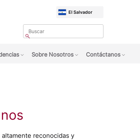
CHOOSE
El Salvador
MARKET
Buscar
Buscar
dencias
Sobre Nosotros
Contáctanos
quinas NESCAFÉ®
ubmenu: Marcas
Show submenu: Tendencias
Show submenu: Sobre 
Show 
anos
altamente reconocidas y