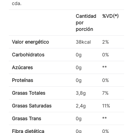
cda.
Cantidad
%VD(*)
por
porción
Valor energético
38kcal
2%
Carbohidratos
0g
0%
Azúcares
0g
**
Proteínas
0g
0%
Grasas Totales
3,8g
7%
Grasas Saturadas
2,4g
11%
Grasas Trans
0g
**
Fibra dietética
0g
0%