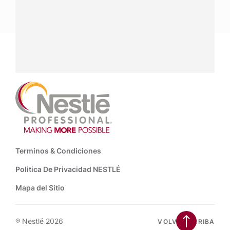
Contáctanos:
completa
este formulario
Facebook
Instagram
Linkedin
Footer
Terminos & Condiciones
Politica De Privacidad NESTLÉ
Mapa del Sitio
® Nestlé 2026
VOLVER ARRIBA