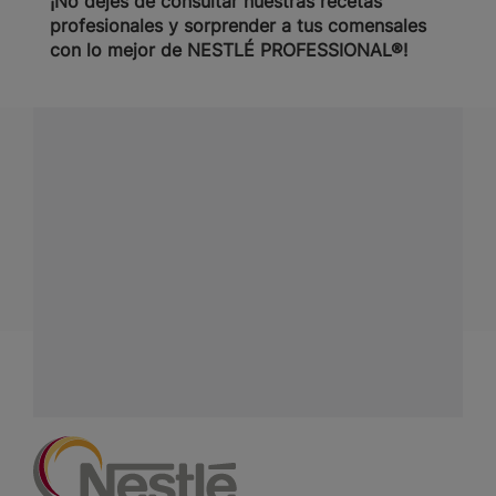
¡No dejes de consultar nuestras recetas
profesionales y sorprender a tus comensales
con lo mejor de NESTLÉ PROFESSIONAL®!
¿Tienes alguna pregunta?
Conecta con Nestlé Professional Venezuela y recibe
asesoría sobre productos, servicios y equipos pensados
para tu negocio.
Contáctanos:
completa
este formulario
Facebook
Instagram
Linkedin