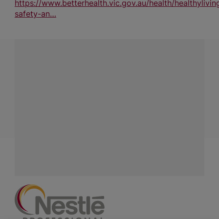
https://www.betterhealth.vic.gov.au/health/healthylivin
safety-an…
¿Tienes alguna pregunta?
Conecta con Nestlé Professional Venezuela y recibe
asesoría sobre productos, servicios y equipos pensados
para tu negocio.
Contáctanos:
completa
este formulario
Facebook
Instagram
Linkedin