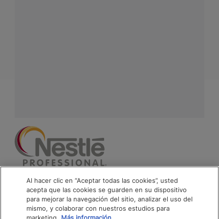
Conecta con Nestlé Professional Venezuela y recibe
asesoría sobre productos, servicios y equipos pensados
para tu negocio.
Contáctanos:
completa
este formulario
Facebook
Instagram
Linkedin
Al hacer clic en “Aceptar todas las cookies”, usted
acepta que las cookies se guarden en su dispositivo
Footer
Terminos & Condiciones
para mejorar la navegación del sitio, analizar el uso del
mismo, y colaborar con nuestros estudios para
Politica De Privacidad NESTLÉ
marketing.
Más información