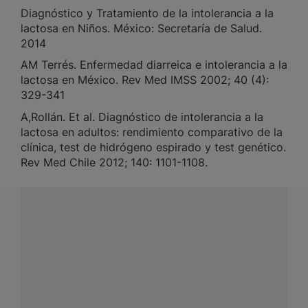
Diagnóstico y Tratamiento de la intolerancia a la
lactosa en Niños. México: Secretaría de Salud.
2014
AM Terrés. Enfermedad diarreica e intolerancia a la
lactosa en México. Rev Med IMSS 2002; 40 (4):
329-341
A,Rollán. Et al. Diagnóstico de intolerancia a la
lactosa en adultos: rendimiento comparativo de la
clínica, test de hidrógeno espirado y test genético.
Rev Med Chile 2012; 140: 1101-1108.
¿Tienes alguna pregunta?
Conecta con Nestlé Professional Venezuela y recibe
asesoría sobre productos, servicios y equipos pensados
para tu negocio.
Contáctanos:
completa
este formulario