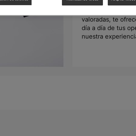
Además de marcas 
valoradas, te ofr
día a día de tus o
nuestra experienci