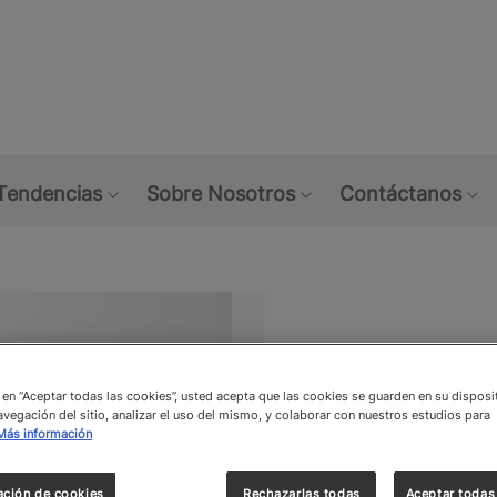
Skip
to
main
content
Tendencias
Sobre Nosotros
Contáctanos
w submenu: Máquinas de café
Show submenu: Tendencias
Show submenu: Sob
Sh
Contácta
c en “Aceptar todas las cookies”, usted acepta que las cookies se guarden en su disposi
avegación del sitio, analizar el uso del mismo, y colaborar con nuestros estudios para
Más información
para más
ación de cookies
Rechazarlas todas
Aceptar todas