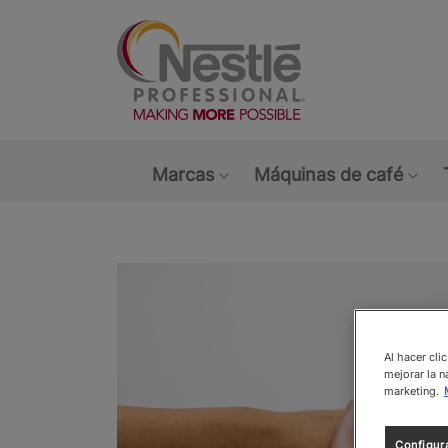
Main navigation menu
Marcas
Máquinas de café
Show submenu: Marcas
Sho
Al hacer cli
mejorar la n
marketing.
Configur