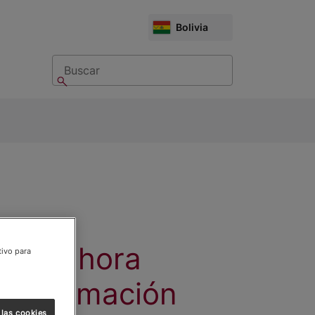
CHOOSE
Bolivia
MARKET
Buscar
Buscar
re Nosotros
ow submenu: Contáctanos
nos ahora
tivo para
 información
 las cookies