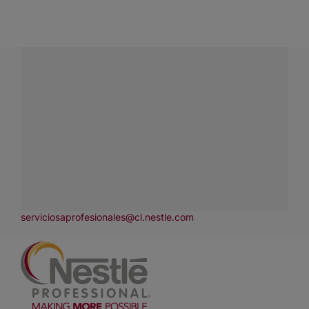
¿NECESITAS INFORMACIÓN?
Envíanos tus preguntas sobre nuestros
productos o servicios.
Llamada
800-440-300
Contáctanos
Rellena nuestro formulario
Pedidos
serviciosaprofesionales@cl.nestle.com