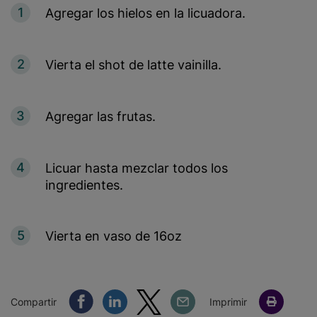
1
Agregar los hielos en la licuadora.
2
Vierta el shot de latte vainilla.
3
Agregar las frutas.
4
Licuar hasta mezclar todos los
ingredientes.
5
Vierta en vaso de 16oz
Compartir Facebook
Compartir Linkedin
Compartir Twitter
Compartir Email
Compartir
Imprimir