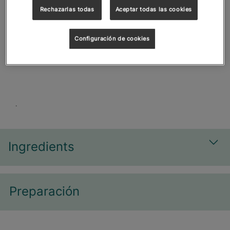
Rechazarlas todas
Aceptar todas las cookies
Marca
Configuración de cookies
.
Ingredients
Most
Preparación