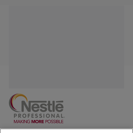
¿Tienes alguna pregunta?
Conecta con Nestlé Professional Colombia y recibe
asesoría sobre productos, servicios y equipos pensados
para tu negocio.
Contáctanos:
completa
este formulario
Facebook
Instagram
Linkedin