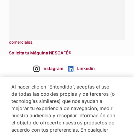
Contáctanos:
completa
este formulario
Llámanos:
809 508 5100
Dónde comprar:
accede a nuestras soluciones con
aliados
comerciales.
Solicita tu Máquina NESCAFÉ®
Instagram
Linkedin
Al hacer clic en "Entendido", aceptas el uso
de todas las cookies propias y de terceros (o
tecnologías similares) que nos ayudan a
mejorar tu experiencia de navegación, medir
nuestra audiencia y recopilar información con
el objeto de ofrecerte nuestros productos de
Footer
Terminos & Condiciones
acuerdo con tus preferencias. En cualquier