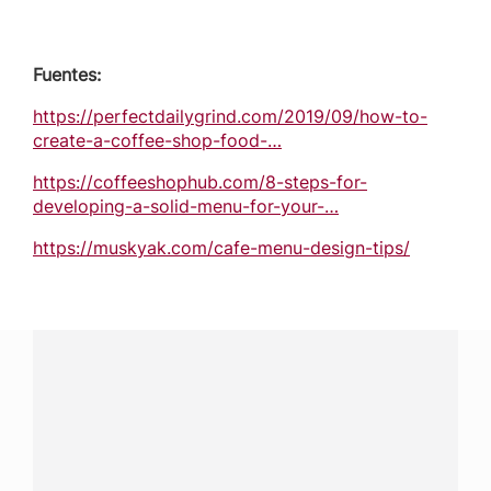
Fuentes:
https://perfectdailygrind.com/2019/09/how-to-
create-a-coffee-shop-food-…
https://coffeeshophub.com/8-steps-for-
developing-a-solid-menu-for-your-…
https://muskyak.com/cafe-menu-design-tips/
¿Tienes alguna pregunta?
Conecta con Nestlé Professional República Dominicana y
recibe asesoría sobre productos, servicios y equipos
pensados para tu negocio.