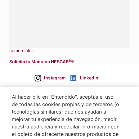
Contáctanos:
completa
este formulario
Llámanos:
809 508 5100
Dónde comprar:
accede a nuestras soluciones con
aliados
comerciales.
Solicita tu Máquina NESCAFÉ®
Instagram
Linkedin
Al hacer clic en "Entendido", aceptas el uso
de todas las cookies propias y de terceros (o
tecnologías similares) que nos ayudan a
mejorar tu experiencia de navegación, medir
nuestra audiencia y recopilar información con
el objeto de ofrecerte nuestros productos de
Footer
Terminos & Condiciones