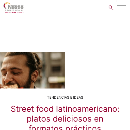
Skip
to
main
content
TENDENCIAS E IDEAS
Street food latinoamericano:
platos deliciosos en
formatos prácticos