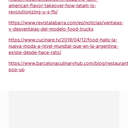
american-flavor-takeover-how-latam-is-
revolutionizing-u-s-fb/
https://www.revistalabarra.com/es/noticias/ventajas-
y-desventajas-del-modelo-food-trucks
https://www.cucinare.tv/2019/04/12/food-halls-la-
nueva-moda-a-nivel-mundial-que-en-la-argentina-
existe-desde-hace-rato/
https://www.barcelonaculinaryhub.com/blog/restauran
pop-up
¿Tienes alguna pregunta?
Conecta con Nestlé Professional República Dominicana y
recibe asesoría sobre productos, servicios y equipos
pensados para tu negocio.