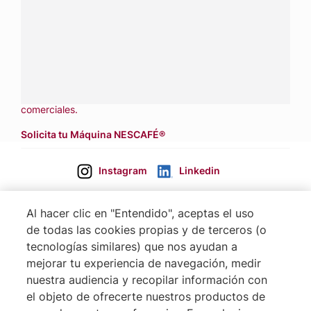
Contáctanos:
completa
este formulario
Llámanos:
809 508 5100
Dónde comprar:
accede a nuestras soluciones con
aliados
comerciales.
Solicita tu Máquina NESCAFÉ®
Instagram
Linkedin
Al hacer clic en "Entendido", aceptas el uso
de todas las cookies propias y de terceros (o
tecnologías similares) que nos ayudan a
mejorar tu experiencia de navegación, medir
nuestra audiencia y recopilar información con
el objeto de ofrecerte nuestros productos de
Footer
Terminos & Condiciones