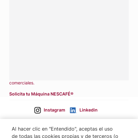
¿Tienes alguna pregunta?
Conecta con Nestlé Professional República Dominicana y
recibe asesoría sobre productos, servicios y equipos
pensados para tu negocio.
Contáctanos:
completa
este formulario
Llámanos:
809 508 5100
Dónde comprar:
accede a nuestras soluciones con
aliados
comerciales.
Solicita tu Máquina NESCAFÉ®
Instagram
Linkedin
Al hacer clic en "Entendido", aceptas el uso
de todas las cookies propias y de terceros (o