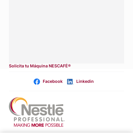
Conecta con Nestlé Professional Ecuador y recibe asesoría
sobre productos, servicios y equipos pensados para tu
negocio.
Contáctanos:
completa
este formulario
Dónde comprar:
accede a nuestras soluciones con
aliados
comerciales.
Solicita tu Máquina NESCAFÉ®
Facebook
Linkedin