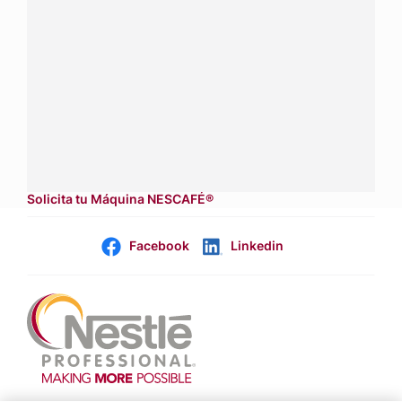
Conecta con Nestlé Professional Ecuador y recibe asesoría
sobre productos, servicios y equipos pensados para tu
negocio.
Contáctanos:
completa
este formulario
Dónde comprar:
accede a nuestras soluciones con
aliados
comerciales.
Solicita tu Máquina NESCAFÉ®
Facebook
Linkedin