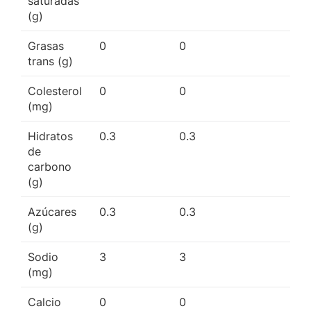
saturadas
(g)
Grasas
0
0
trans (g)
Colesterol
0
0
(mg)
Hidratos
0.3
0.3
de
carbono
(g)
Azúcares
0.3
0.3
(g)
Sodio
3
3
(mg)
Calcio
0
0