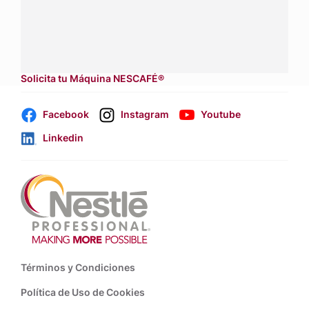
Contáctanos:
completa
este formulario
Dónde comprar:
accede a nuestras soluciones con
aliados
comerciales.
Solicita tu Máquina NESCAFÉ®
Facebook
Instagram
Youtube
Linkedin
Footer
Términos y Condiciones
Política de Uso de Cookies