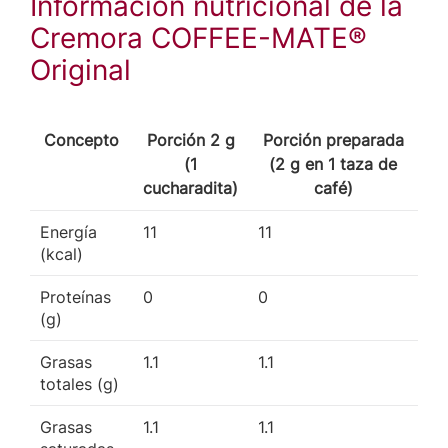
Información nutricional de la
Cremora COFFEE-MATE®
Original
Concepto
Porción 2 g
Porción preparada
(1
(2 g en 1 taza de
cucharadita)
café)
Energía
11
11
(kcal)
Proteínas
0
0
(g)
Grasas
1.1
1.1
totales (g)
Grasas
1.1
1.1