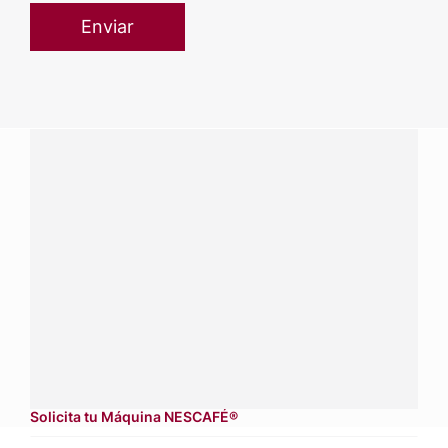
¿Tienes alguna pregunta?
Conecta con Nestlé Professional El Salvador y recibe
asesoría sobre productos, servicios y equipos pensados
para tu negocio.
Contáctanos:
completa
este formulario
Dónde comprar:
accede a nuestras soluciones con
aliados
comerciales.
Solicita tu Máquina NESCAFÉ®