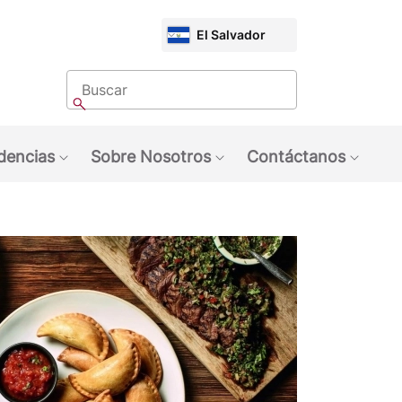
CHOOSE
El Salvador
MARKET
Buscar
Buscar
dencias
Sobre Nosotros
Contáctanos
quinas NESCAFÉ®
ubmenu: Marcas
Show submenu: Tendencias
Show submenu: Sobre 
Show 