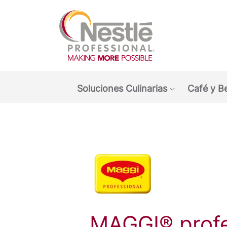
Main navigation menu
Soluciones Culinarias
Café y B
Show submen
MAGGI® profe