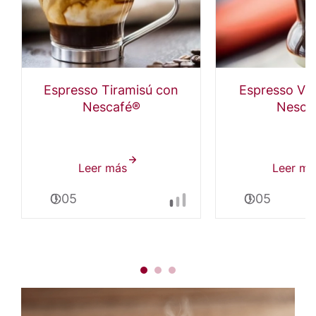
Espresso Tiramisú con
Espresso Vo
Nescafé®
Nesca
Leer más
sobre
Leer má
Espresso
0:05
0:05
Tiramisú