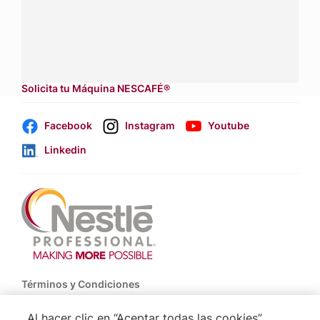
Contáctanos:
completa
este formulario
Dónde comprar:
accede a nuestras soluciones con
aliados
comerciales.
Solicita tu Máquina NESCAFÉ®
Facebook
Instagram
Youtube
Linkedin
Footer
Términos y Condiciones
Política de Uso de Cookies
Al hacer clic en “Aceptar todas las cookies”,