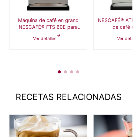
Máquina de café en grano
NESCAFÉ® ATP 6
NESCAFÉ® FTS 60E para
de café e
negocios
Ver detalles
Ver detall
RECETAS RELACIONADAS