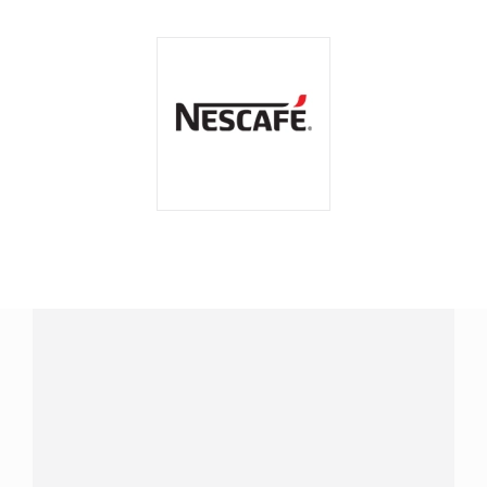
¿Tienes alguna pregunta?
Conecta con Nestlé Professional El Salvador y recibe
asesoría sobre productos, servicios y equipos pensados
para tu negocio.