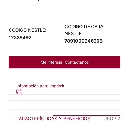
CÓDIGO DE CAJA
CÓDIGO NESTLÉ:
NESTLÉ:
12338492
7891000246306
Me interesa. Contáctanos
Información para imprimir
CARACTERÍSTICAS Y BENEFICIOS
USO / AL