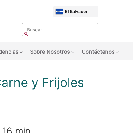
CHOOSE
El Salvador
MARKET
Buscar
Buscar
dencias
Sobre Nosotros
Contáctanos
quinas NESCAFÉ®
ubmenu: Marcas
Show submenu: Tendencias
Show submenu: Sobre 
Show 
rne y Frijoles
po de preparación
16 min