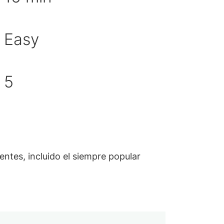
Easy
cultad
idad de porciones
5
entes, incluido el siempre popular