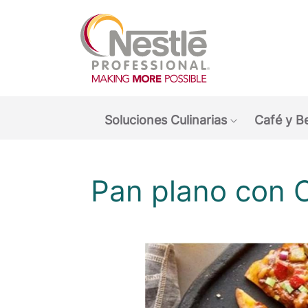
Main navigation menu
Soluciones Culinarias
Café y B
Show submen
Pan plano con C
O