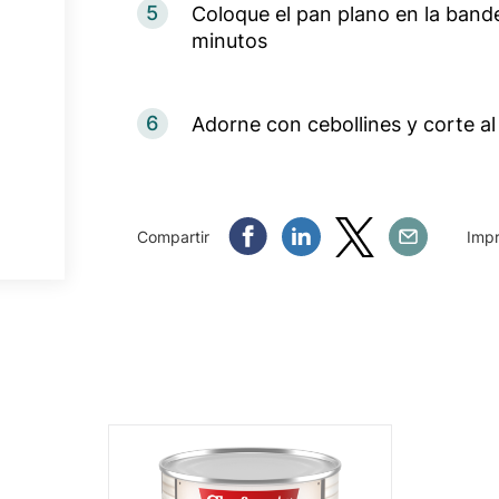
5
Coloque el pan plano en la band
minutos
6
Adorne con cebollines y corte al
Compartir Facebook
Compartir Linkedin
Compartir Twitter
Compartir Em
Compartir
Impr