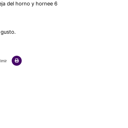
eja del horno y hornee 6
 gusto.
ail
imir