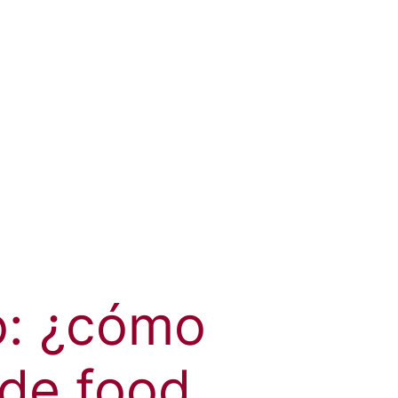
o: ¿cómo
 de food