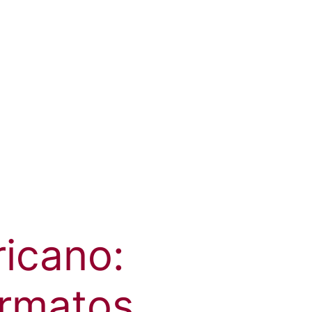
ricano:
ormatos