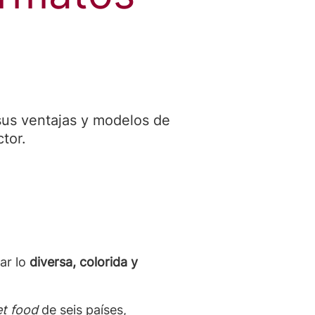
sus ventajas y modelos de
ctor.
tar lo
diversa, colorida y
et food
de seis países,