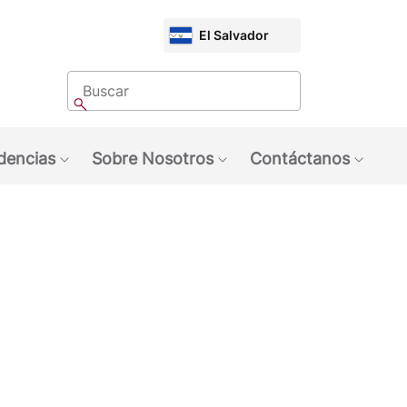
CHOOSE
El Salvador
MARKET
Buscar
Buscar
dencias
Sobre Nosotros
Contáctanos
quinas NESCAFÉ®
ubmenu: Marcas
Show submenu: Tendencias
Show submenu: Sobre 
Show 