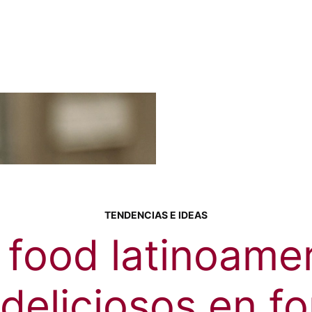
TENDENCIAS E IDEAS
 food latinoame
 deliciosos en f