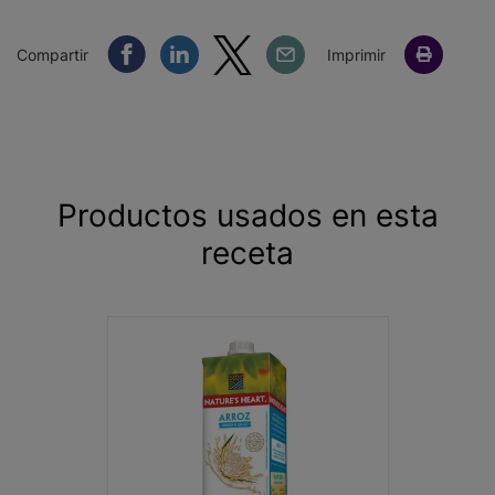
Compartir Facebook
Compartir Linkedin
Compartir Twitter
Compartir Email
Compartir
Imprimir
Productos usados en esta
receta