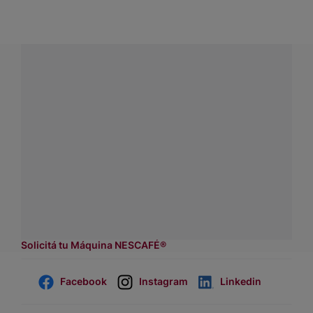
¿Tenés alguna pregunta?
Conectá con Nestlé Professional Uruguay y recibí
asesoramiento sobre productos, servicios y equipos
pensados para tu negocio.
Contactanos:
completá
este formulario
Dónde comprar:
accedé a nuestras soluciones con
asesores de venta.
Solicitá tu Máquina NESCAFÉ®
Facebook
Instagram
Linkedin