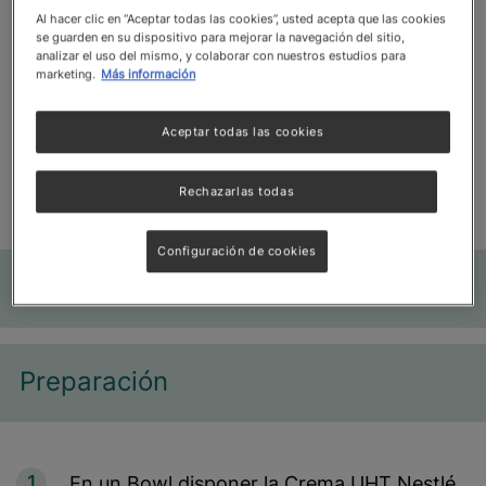
Al hacer clic en “Aceptar todas las cookies”, usted acepta que las cookies
se guarden en su dispositivo para mejorar la navegación del sitio,
analizar el uso del mismo, y colaborar con nuestros estudios para
marketing.
Más información
Tiempo de preparación
Cantidad de 
Aceptar todas las cookies
10 min
Dificultad
Fácil
15
Rechazarlas todas
text is missing
Configuración de cookies
Ingredientes
Most
Preparación
1
En un Bowl disponer la Crema UHT Nestlé