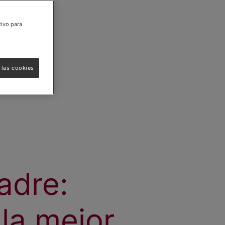
tivo para
 las cookies
adre:
 la mejor