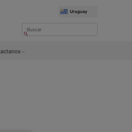
CHOOSE
Uruguay
MARKET
Buscar
Buscar
actanos
bmenu: Sobre Nosotros
Show submenu: Contactanos