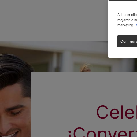
Al hacer cli
mejorar la n
marketing.
Configur
Cele
¡Convert