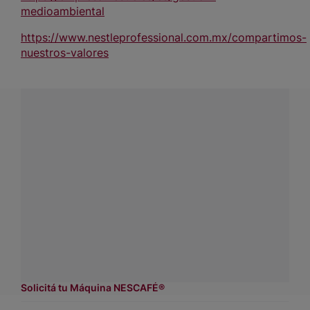
medioambiental
https://www.nestleprofessional.com.mx/compartimos-
nuestros-valores
¿Tenés alguna pregunta?
Conectá con Nestlé Professional Uruguay y recibí
asesoramiento sobre productos, servicios y equipos
pensados para tu negocio.
Contactanos:
completá
este formulario
Dónde comprar:
accedé a nuestras soluciones con
asesores de venta.
Solicitá tu Máquina NESCAFÉ®