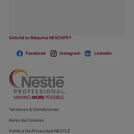
Contactanos:
completá
este formulario
Dónde comprar:
accedé a nuestras soluciones con
asesores de venta.
Solicitá tu Máquina NESCAFÉ®
Facebook
Instagram
Linkedin
Footer
Terminos & Condiciones
Aviso de Cookies
Politica De Privacidad NESTLÉ