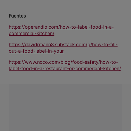
Fuentes
https://operandio.com/how-to-label-food-in-a-
commercial-kitchen/
https://davidrmann3.substack.com/p/how-to-fill-
out-a-food-label-in-your
https://www.ncco.com/blog/food-safety/how-to-
label-food-in-a-restaurant-or-commercial-kitchen/
¿Tenés alguna pregunta?
Conectá con Nestlé Professional Uruguay y recibí
asesoramiento sobre productos, servicios y equipos
pensados para tu negocio.