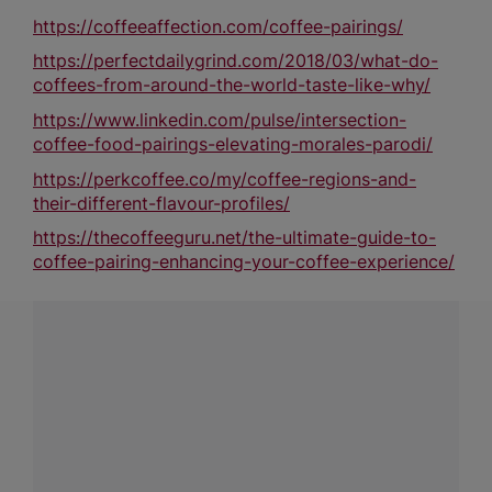
https://coffeeaffection.com/coffee-pairings/
https://perfectdailygrind.com/2018/03/what-do-
coffees-from-around-the-world-taste-like-why/
https://www.linkedin.com/pulse/intersection-
coffee-food-pairings-elevating-morales-parodi/
https://perkcoffee.co/my/coffee-regions-and-
their-different-flavour-profiles/
https://thecoffeeguru.net/the-ultimate-guide-to-
coffee-pairing-enhancing-your-coffee-experience/
¿Tenés alguna pregunta?
Conectá con Nestlé Professional Uruguay y recibí
asesoramiento sobre productos, servicios y equipos
pensados para tu negocio.