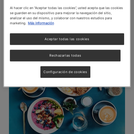
Al hacer clic en “Aceptar todas las cookies”, usted acepta que las cookies
Este intrigante proceso implica
seleccionar
se guarden en su dispositivo para mejorar la navegación del sitio,
cuidadosamente y combinar ingredientes de
analizar el uso del mismo, y colaborar con nuestros estudios para
manera estratégica
, considerando las
marketing.
Más información
características individuales de cada uno.
Aceptar todas las cookies
Rechazarlas todas
Configuración de cookies