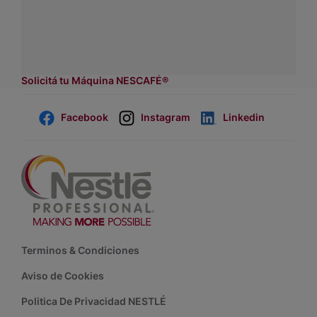
Contactanos:
completá
este formulario
Dónde comprar:
accedé a nuestras soluciones con
asesores de venta.
Solicitá tu Máquina NESCAFÉ®
Facebook
Instagram
Linkedin
Footer
Terminos & Condiciones
Aviso de Cookies
Politica De Privacidad NESTLÉ