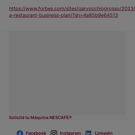
https://www.forbes.com/sites/garyocchiogrosso/2023/
a-restaurant-business-plan/?sh=4a85b9e64513
¿Tenés alguna pregunta?
Conectá con Nestlé Professional Uruguay y recibí
asesoramiento sobre productos, servicios y equipos
pensados para tu negocio.
Contactanos:
completá
este formulario
Dónde comprar:
accedé a nuestras soluciones con
asesores de venta.
Solicitá tu Máquina NESCAFÉ®
Facebook
Instagram
Linkedin