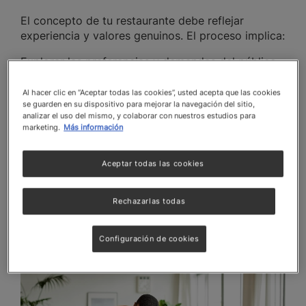
El concepto de tu restaurante debe reflejar
experiencia y valores genuinos. El proceso implica:
Explorar las preferencias y demandas del público
objetivo.
Al hacer clic en “Aceptar todas las cookies”, usted acepta que las cookies
Garantizar que el concepto del restaurante
se guarden en su dispositivo para mejorar la navegación del sitio,
resuene con tu experiencia y pasión en el sector.
analizar el uso del mismo, y colaborar con nuestros estudios para
marketing.
Más información
Evalúa las capacidades del equipo y los recursos
disponibles al seleccionar el concepto.
No dejes de leer
¿Cómo crear un concepto para
Aceptar todas las cookies
emprender con un restaurante temático?
Rechazarlas todas
Configuración de cookies