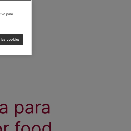
tivo para
 las cookies
a para
r food