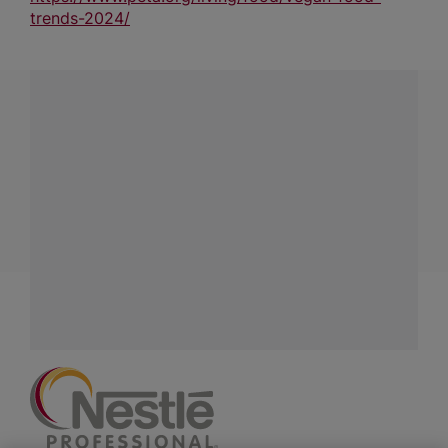
trends-2024/
¿Tienes alguna pregunta?
Conecta con Nestlé Professional Venezuela y recibe
asesoría sobre productos, servicios y equipos pensados
para tu negocio.
Contáctanos:
completa
este formulario
Facebook
Instagram
Linkedin