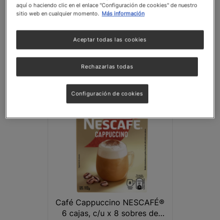
aquí o haciendo clic en el enlace "Configuración de cookies" de nuestro
sitio web en cualquier momento.
Más información
NESCAFÉ® Tradición sticks
por mayor | Caja de 180 x 1,8
g
Aceptar todas las cookies
Ver detalles
Rechazarlas todas
Configuración de cookies
Café Cappuccino NESCAFÉ®
6 cajas, c/u x 8 sobres de