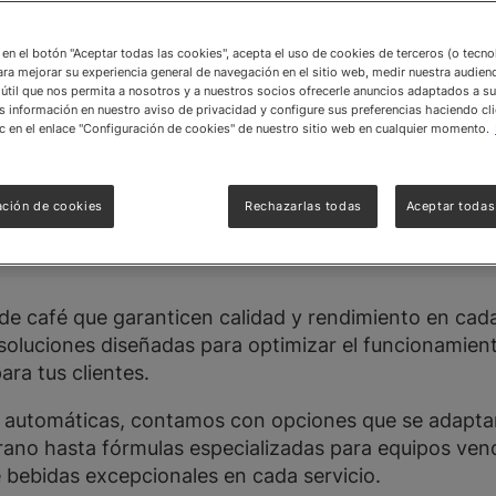
 para tus máquinas
c en el botón "Aceptar todas las cookies", acepta el uso de cookies de terceros (o tecn
necesitas en esta
ara mejorar su experiencia general de navegación en el sitio web, medir nuestra audienc
útil que nos permita a nosotros y a nuestros socios ofrecerle anuncios adaptados a su
ón sea completa.
información en nuestro aviso de privacidad y configure sus preferencias haciendo cli
c en el enlace "Configuración de cookies" de nuestro sitio web en cualquier momento.
ación de cookies
Rechazarlas todas
Aceptar todas
de café que garanticen calidad y rendimiento en ca
uciones diseñadas para optimizar el funcionamient
ara tus clientes.
 automáticas, contamos con opciones que se adaptan
rano hasta fórmulas especializadas para equipos ven
e bebidas excepcionales en cada servicio.