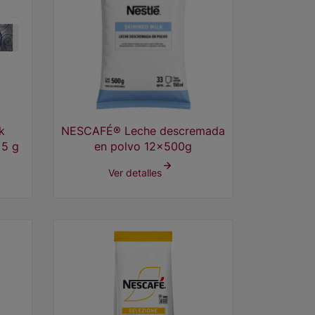
k
NESCAFÉ® Leche descremada
x5 g
en polvo 12x500g
Ver detalles