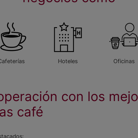
Cafeterías
Hoteles
Oficinas
operación con los mej
as café
stacados: