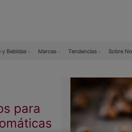
Skip
to
main
content
 y Bebidas
Marcas
Tendencias
Sobre No
gocio
ubmenu: Alimentos
Show submenu: Café y Bebidas
Show submenu: Marcas
Show submen
os para
omáticas