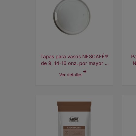
Tapas para vasos NESCAFÉ®
Pa
de 9, 14-16 onz. por mayor x
N
2000 unds.
Ver detalles