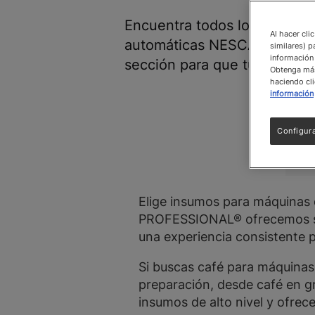
Encuentra todos los insumos
Al hacer cli
automáticas NESCAFÉ® que 
similares) p
información 
sección para que tu operaci
Obtenga más 
haciendo cli
información
Configur
Elige insumos para máquinas 
PROFESSIONAL® ofrecemos sol
una experiencia consistente p
Si buscas café para máquinas
preparación, desde café en g
insumos de alto nivel y ofrec