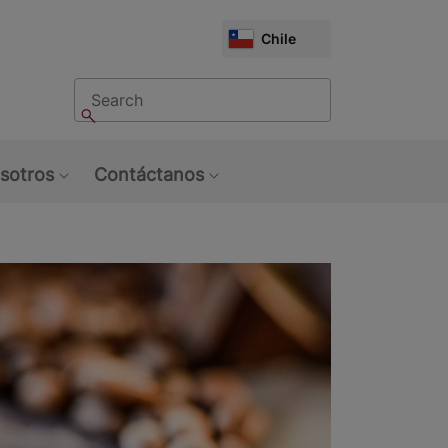
CHOOSE
Chile
MARKET
Buscar
Buscar
sotros
Contáctanos
u: Tendencias
Show submenu: Sobre Nosotros
Show submenu: Contáctan