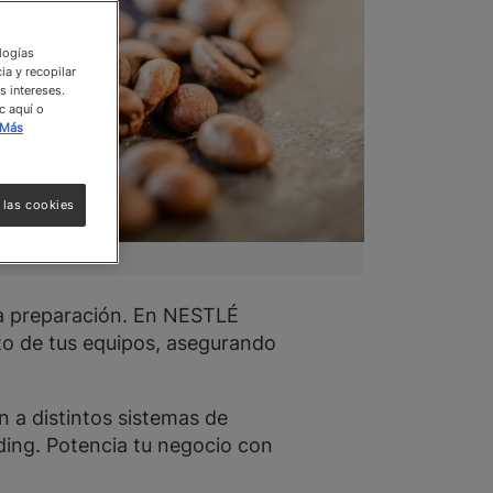
ologías
ia y recopilar
s intereses.
c aquí o
Más
 las cookies
da preparación. En NESTLÉ
o de tus equipos, asegurando
 a distintos sistemas de
ding. Potencia tu negocio con