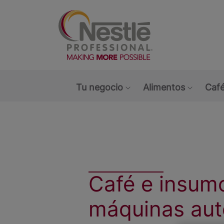
Main navigation menu
Tu negocio
Alimentos
Café
Show submenu: Tu ne
Show s
Café e insum
máquinas aut