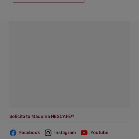
¿Tienes alguna pregunta?
Conecta con Nestlé Professional Chile y recibe asesoría
sobre productos, servicios y equipos pensados para tu
negocio.
Contáctanos:
completa
este formulario
o haz tus pedidos
a
WhatsApp Lara
Dónde comprar:
accede a nuestras soluciones con
asesores de venta
.
Solicita tu Máquina NESCAFÉ®
Facebook
Instagram
Youtube