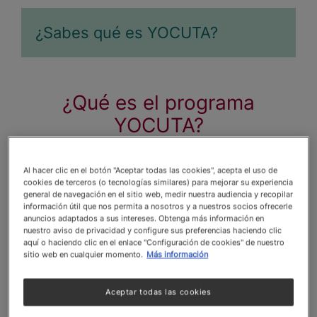
¿Sabes qué es YOCUTA?
¿Qué es el programa
YOCUTA?
YOCUTA (Young Culinary Talents) es un programa
Al hacer clic en el botón "Aceptar todas las cookies", acepta el uso de
que hace parte de nuestra iniciativa de Creación
cookies de terceros (o tecnologías similares) para mejorar su experiencia
de Valor Compartido (CSV) creado por NESTLÉ
general de navegación en el sitio web, medir nuestra audiencia y recopilar
información útil que nos permita a nosotros y a nuestros socios ofrecerle
PROFESSIONAL® para apoyar a jóvenes talentos
anuncios adaptados a sus intereses. Obtenga más información en
culinarios, principalmente de escuelas públicas, en
nuestro aviso de privacidad y configure sus preferencias haciendo clic
la preparación para su primer empleo en la
aquí o haciendo clic en el enlace "Configuración de cookies" de nuestro
sitio web en cualquier momento.
Más información
industria gastronómica.
A través de contenidos formativos, experiencias
Aceptar todas las cookies
prácticas y el acompañamiento de chefs
reconocidos, YOCUTA busca fortalecer las