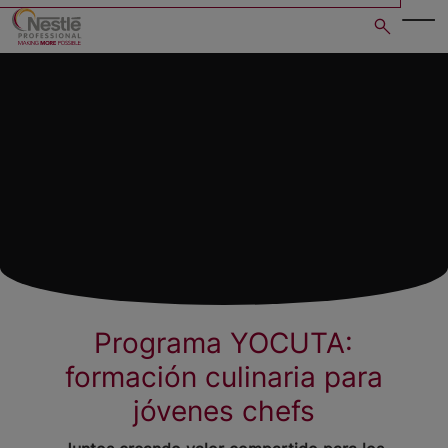
Skip
to
main
content
Programa YOCUTA:
formación culinaria para
jóvenes chefs