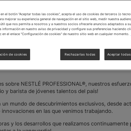
antenerte
c en el botón "Aceptar todas las cookies", acepta el uso de cookies de terceros (o tecn
 sobre nuestra
ara mejorar su experiencia general de navegación en el sitio web, medir nuestra audienc
útil que nos permita a nosotros y a nuestros socios ofrecerle anuncios adaptados a su
ESTLÉ
información en nuestro aviso de privacidad y configure sus preferencias haciendo cli
c en el enlace "Configuración de cookies" de nuestro sitio web en cualquier momento.
ación de cookies
Rechazarlas todas
Aceptar todas
des sobre NESTLÉ PROFESSIONAL®, nuestros esfuerz
io y barista de jóvenes talentos del país!
 un mundo de descubrimientos exclusivos, desde act
e innovaciones en las que venimos trabajando.
oras y los desarrollos que realizamos continuamente 
star a la vanguardia!