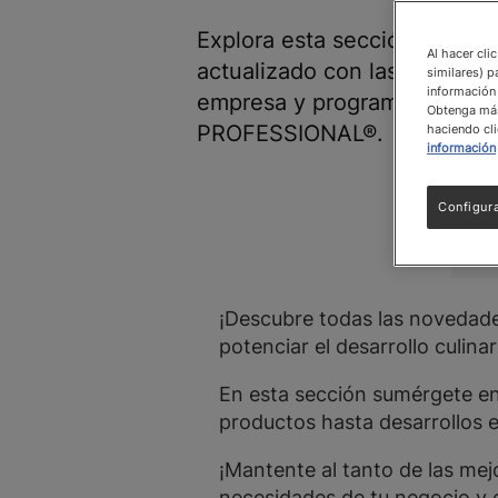
Explora esta sección para m
Al hacer cli
actualizado con las noticias
similares) p
información 
empresa y programas de N
Obtenga más 
PROFESSIONAL®.
haciendo cli
información
Configur
¡Descubre todas las noveda
potenciar el desarrollo culinar
En esta sección sumérgete en
productos hasta desarrollos 
¡Mantente al tanto de las mej
necesidades de tu negocio y e