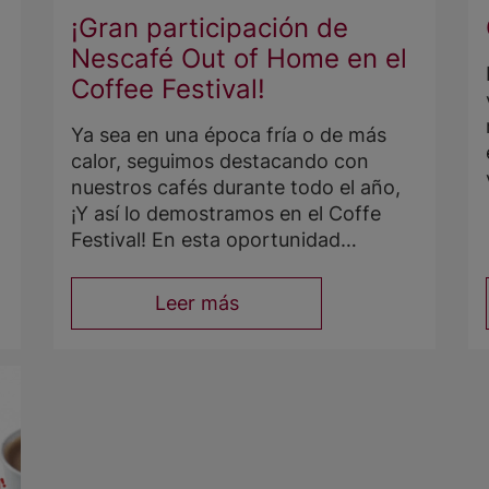
¡Gran participación de
Nescafé Out of Home en el
Coffee Festival!
Ya sea en una época fría o de más
calor, seguimos destacando con
nuestros cafés durante todo el año,
¡Y así lo demostramos en el Coffe
Festival! En esta oportunidad
NESCAFÉ
participó como
auspiciador principal de uno de los
Leer más
eventos más importantes en Chile
para los amantes del café a través de
nuestro negocio
Out of Home
.