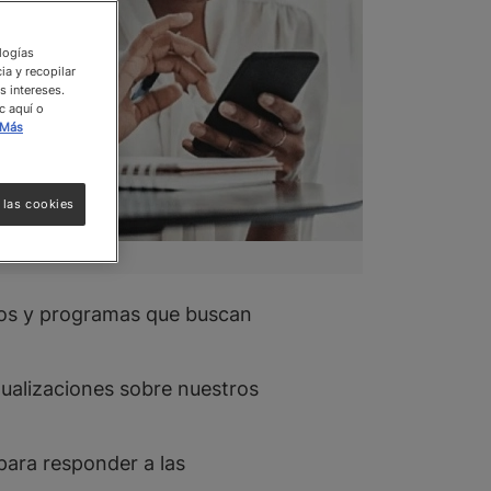
ologías
ia y recopilar
s intereses.
c aquí o
Más
 las cookies
os y programas que buscan
ualizaciones sobre nuestros
para responder a las