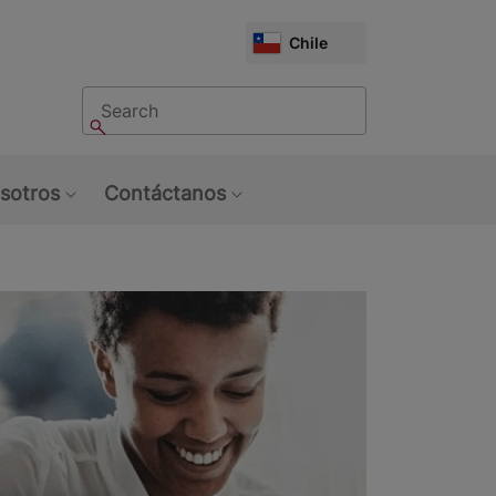
CHOOSE
Chile
MARKET
Buscar
Buscar
sotros
Contáctanos
u: Tendencias
Show submenu: Sobre Nosotros
Show submenu: Contáctan