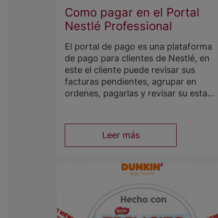
Como pagar en el Portal
Nestlé Professional
El portal de pago es una plataforma
de pago para clientes de Nestl
é
, en
este el cliente puede revisar sus
facturas pendientes,
agrupar
en
ordenes,
pagarlas
y
revisar
su
estado
de
pago.
El portal de pago
permite
al
cliente
visualizar
r
á
pidamente
sus
fechas
de vencimiento, monto a
Leer más
pagar y estado de pago. Adem
á
s, la
plataforma permite al cliente pagar
de forma independiente, sin
necesitar un vendedor o
transportista, pagando a trav
é
s de
su propio banco en cualquier
momento y hora del d
í
a.