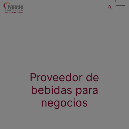
Skip
to
main
content
Proveedor de
bebidas para
negocios