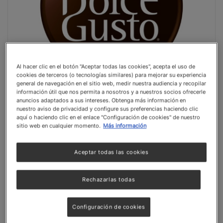
Al hacer clic en el botón "Aceptar todas las cookies", acepta el uso de
cookies de terceros (o tecnologías similares) para mejorar su experiencia
general de navegación en el sitio web, medir nuestra audiencia y recopilar
Prepara tu café favorito exactamente
información útil que nos permita a nosotros y a nuestros socios ofrecerle
como te gusta
anuncios adaptados a sus intereses. Obtenga más información en
nuestro aviso de privacidad y configure sus preferencias haciendo clic
Solo o con leche, frío o caliente, tú tienes el
aquí o haciendo clic en el enlace "Configuración de cookies" de nuestro
sitio web en cualquier momento.
Más información
control. Disfruta de tus bebidas favoritas en
cuestión de segundos y descubre por qué es el
Aceptar todas las cookies
sistema de multibebidas número 1 del mundo.
Rechazarlas todas
Saber más
Configuración de cookies