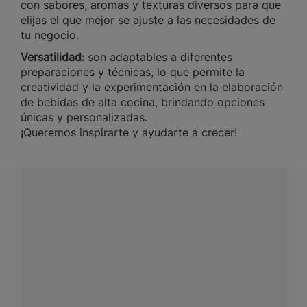
con sabores, aromas y texturas diversos para que
elijas el que mejor se ajuste a las necesidades de
tu negocio.
Versatilidad:
son adaptables a diferentes
preparaciones y técnicas, lo que permite la
creatividad y la experimentación en la elaboración
de bebidas de alta cocina, brindando opciones
únicas y personalizadas.
¡Queremos inspirarte y ayudarte a crecer!
¿Tienes alguna pregunta?
Conecta con Nestlé Professional Chile y recibe asesoría
sobre productos, servicios y equipos pensados para tu
negocio.
Contáctanos:
completa
este formulario
o haz tus pedidos
a
WhatsApp Lara