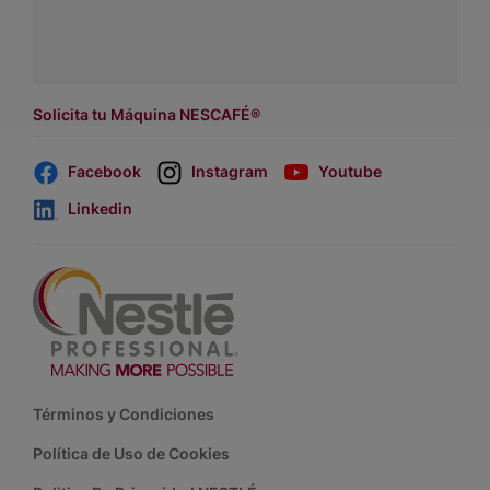
Dónde comprar:
accede a nuestras soluciones con
asesores de venta
.
Solicita tu Máquina NESCAFÉ®
Facebook
Instagram
Youtube
Linkedin
Footer
Términos y Condiciones
Política de Uso de Cookies