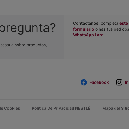
 pregunta?
Contáctanos:
completa
este
formulario
o haz tus pedidos
WhatsApp Lara
asesoría sobre productos,
Facebook
I
 de Cookies
Politica De Privacidad NESTLÉ
Mapa del Siti