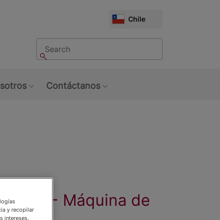
CHOOSE
Chile
MARKET
Buscar
Buscar
sotros
Contáctanos
u: Tendencias
Show submenu: Sobre Nosotros
Show submenu: Contáctan
S 30E - Máquina de
ologías
ia y recopilar
y grano
s intereses.