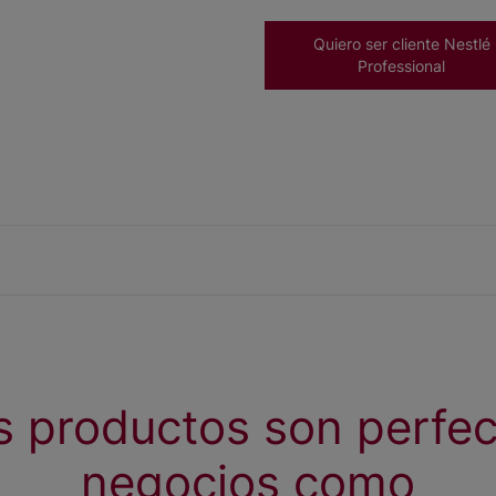
Quiero ser cliente Nestlé
Professional
s productos son perfec
negocios como