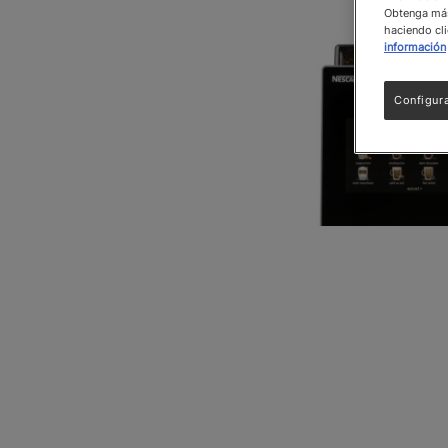
Obtenga más 
haciendo cli
información
Configur