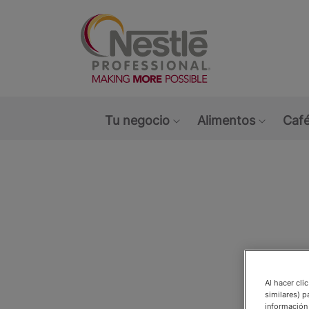
Main navigation menu
Tu negocio
Alimentos
Café
Show submenu: Tu ne
Show s
Open i
Al hacer cli
similares) p
información 