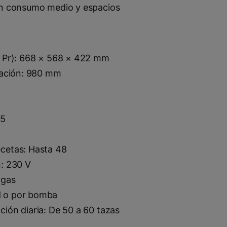
on consumo medio y espacios
x Pr): 668 × 568 × 422 mm
lación: 980 mm
 5
cetas: Hasta 48
n: 230 V
 gas
 o por bomba
ión diaria: De 50 a 60 tazas