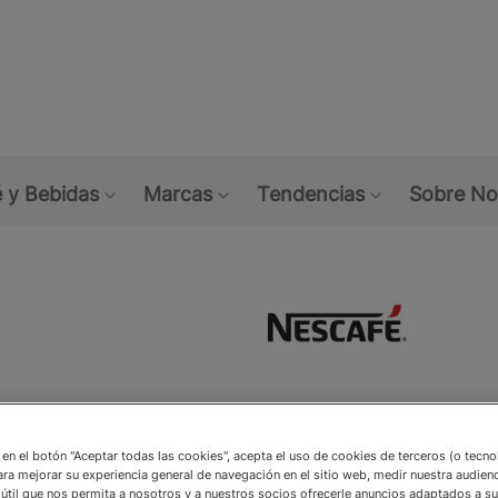
Skip
to
main
content
 y Bebidas
Marcas
Tendencias
Sobre No
gocio
ubmenu: Alimentos
Show submenu: Café y Bebidas
Show submenu: Marcas
Show submen
mage gallery in popup
NESCAFÉ® FT
c en el botón "Aceptar todas las cookies", acepta el uso de cookies de terceros (o tecn
ara mejorar su experiencia general de navegación en el sitio web, medir nuestra audienc
café soluble 
útil que nos permita a nosotros y a nuestros socios ofrecerle anuncios adaptados a su