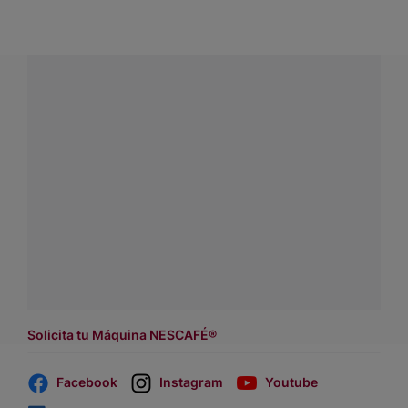
¿Tienes alguna pregunta?
Conecta con Nestlé Professional Chile y recibe asesoría
sobre productos, servicios y equipos pensados para tu
negocio.
Contáctanos:
completa
este formulario
o haz tus pedidos
a
WhatsApp Lara
Dónde comprar:
accede a nuestras soluciones con
asesores de venta
.
Solicita tu Máquina NESCAFÉ®
Facebook
Instagram
Youtube