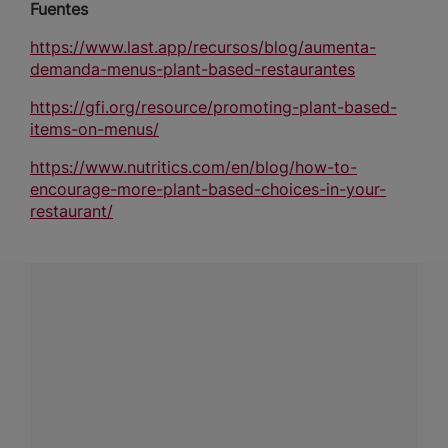
Fuentes
https://www.last.app/recursos/blog/aumenta-
demanda-menus-plant-based-restaurantes
https://gfi.org/resource/promoting-plant-based-
items-on-menus/
https://www.nutritics.com/en/blog/how-to-
encourage-more-plant-based-choices-in-your-
restaurant/
¿Tienes alguna pregunta?
Conecta con Nestlé Professional Venezuela y recibe
asesoría sobre productos, servicios y equipos pensados
para tu negocio.
Contáctanos:
completa
este formulario