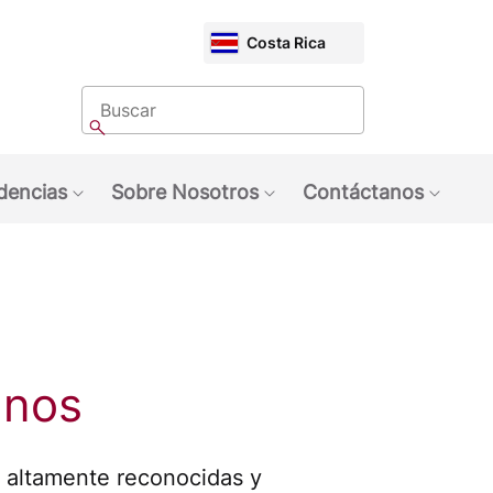
CHOOSE
Costa Rica
MARKET
Buscar
Buscar
dencias
Sobre Nosotros
Contáctanos
quinas NESCAFÉ®
ubmenu: Marcas
Show submenu: Tendencias
Show submenu: Sobre 
Show 
anos
altamente reconocidas y