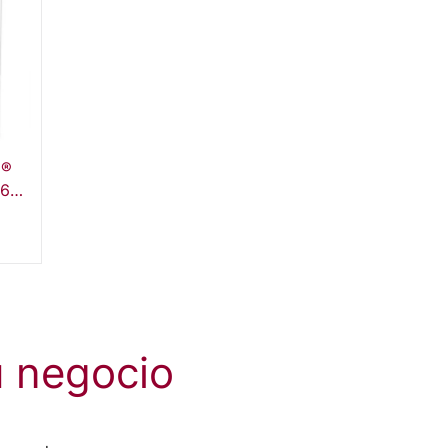
o®
16
u negocio