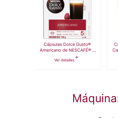
Cápsulas Dolce Gusto®
C
Americano de NESCAFÉ® 3
Ca
cajas (16 capx136 g)
Ver detalles
Máquinas