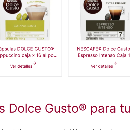
ápsulas DOLCE GUSTO®
NESCAFÉ® Dolce Gust
ppuccino caja x 16 al por
Espresso Intenso Caja 
mayor
Cápsulas
Ver detalles
Ver detalles
 Dolce Gusto® para t