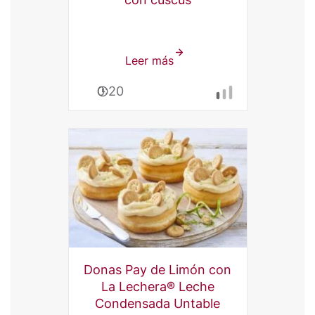
Leer más
sobre
Pollo
0:20
asado
al
bourbon
con
cuscús
Donas Pay de Limón con
La Lechera® Leche
Condensada Untable