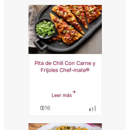
Chile
Con
Carne
y
Frijoles
Chef-
mate®
Pita de Chili Con Carne y
Frijoles Chef-mate®
Leer más
sobre
Pita
0:16
de
Chili
Con