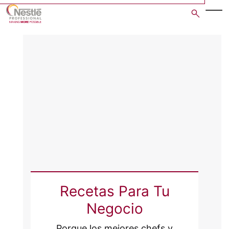
Skip
to
main
content
Recetas Para Tu
Negocio
Porque los mejores chefs y