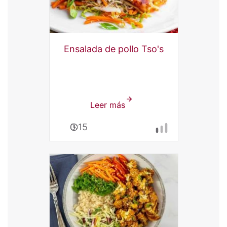
Ensalada de pollo Tso's
Leer más
sobre
Ensalada
0:15
de
pollo
Tso's