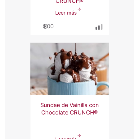
CRUNCH®
Leer más
sobre
Pound
1:00
Cake
de
Leche
Condensada
La
Lechera®
y
Chocolate
CRUNCH®
Sundae de Vainilla con
Chocolate CRUNCH®