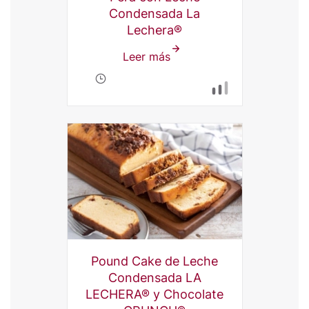
Condensada La
Lechera®
Leer más
sobre
Empanadas
Dulces
de
Pera
con
Leche
Condensada
La
Lechera®
Pound Cake de Leche
Condensada LA
LECHERA® y Chocolate