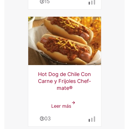
0:15
fries
con
Chef-
mate®
Chile
Con
Carne
y
Frijoles
Hot Dog de Chile Con
Carne y Frijoles Chef-
mate®
Leer más
sobre
Hot
0:03
Dog
de