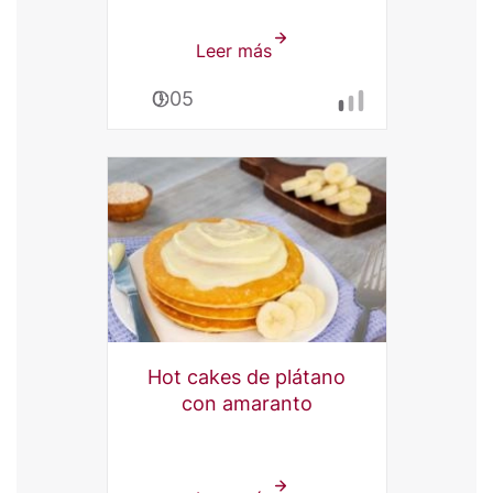
Leer más
sobre
Donas
0:05
pay
de
limón
Hot cakes de plátano
con amaranto