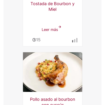
Tostada de Bourbon y
Miel
Leer más
sobre
Tostada
0:15
de
Bourbon
y
Miel
Pollo asado al bourbon
con cuscús