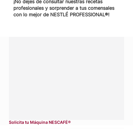
¡No dejes de consultar nuestras recetas
profesionales y sorprender a tus comensales
con lo mejor de NESTLÉ PROFESSIONAL®!
¿Tienes alguna pregunta?
Conecta con Nestlé Professional Costa Rica y recibe
asesoría sobre productos, servicios y equipos pensados
para tu negocio.
Contáctanos:
completa
este formulario
Dónde comprar:
accede a nuestras soluciones con
aliados
comerciales.
Solicita tu Máquina NESCAFÉ®