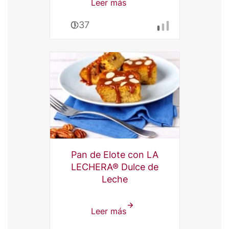
Leer más
sobre
Hot
0:37
cakes
de
plátano
con
amaranto
Pan de Elote con LA
LECHERA® Dulce de
Leche
Leer más
sobre
Pan