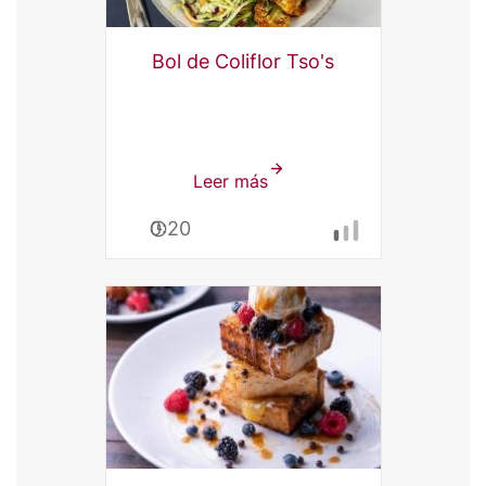
Bol de Coliflor Tso's
Leer más
sobre
Bol
0:20
de
Coliflor
Tso's