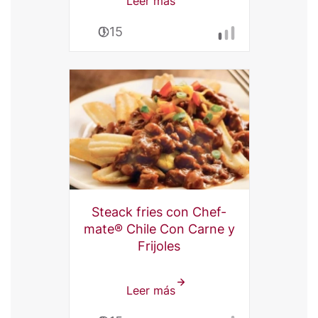
Leer más
sobre
Sundae
0:15
de
Vainilla
con
Chocolate
CRUNCH®
Steack fries con Chef-
mate® Chile Con Carne y
Frijoles
Leer más
sobre
Steack