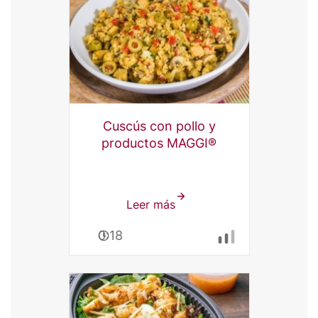
Carne
y
Frijoles
Chef-
mate®
Cuscús con pollo y
productos MAGGI®
Leer más
sobre
Cuscús
0:18
con
pollo
y
productos
MAGGI®