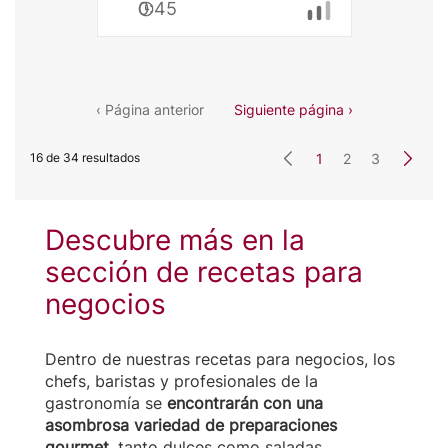
0:45
de
Elote
con
LA
LECHERA®
‹ Página anterior
Siguiente página ›
Dulce
de
16 de 34 resultados
1
2
3
Leche
Descubre más en la
sección de recetas para
negocios
Dentro de nuestras recetas para negocios, los
chefs, baristas y profesionales de la
gastronomía se
encontrarán con una
asombrosa variedad de preparaciones
gourmet
, tanto dulces como saladas.