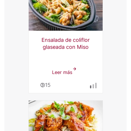
Ensalada de coliflor
glaseada con Miso
Leer más
sobre
Ensalada
0:15
de
coliflor
glaseada
con
Miso