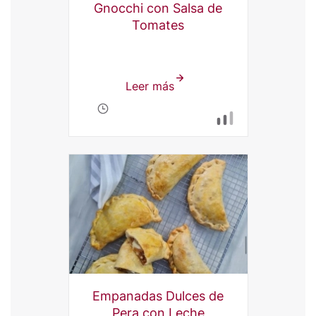
Gnocchi con Salsa de
Tomates
Leer más
sobre
Gnocchi
con
Salsa
de
Tomates
Empanadas Dulces de
Pera con Leche