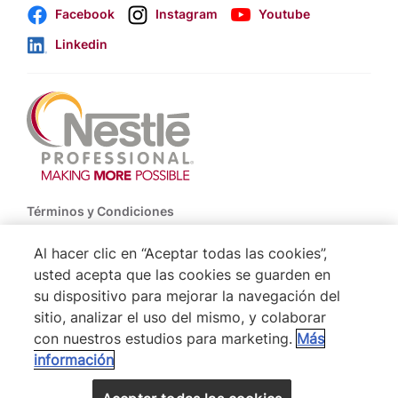
Facebook
Instagram
Youtube
Linkedin
Footer
Términos y Condiciones
Política de Uso de Cookies
Al hacer clic en “Aceptar todas las cookies”,
usted acepta que las cookies se guarden en
Politica De Privacidad NESTLÉ
su dispositivo para mejorar la navegación del
Mapa del Sitio
sitio, analizar el uso del mismo, y colaborar
con nuestros estudios para marketing.
Más
información
® Nestlé 2026
VOLVER ARRIBA