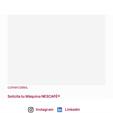
¿Tienes alguna pregunta?
Conecta con Nestlé Professional República Dominicana y
recibe asesoría sobre productos, servicios y equipos
pensados para tu negocio.
Contáctanos:
completa
este formulario
Llámanos:
809 508 5100
Dónde comprar:
accede a nuestras soluciones con
aliados
comerciales.
Solicita tu Máquina NESCAFÉ®
Instagram
Linkedin