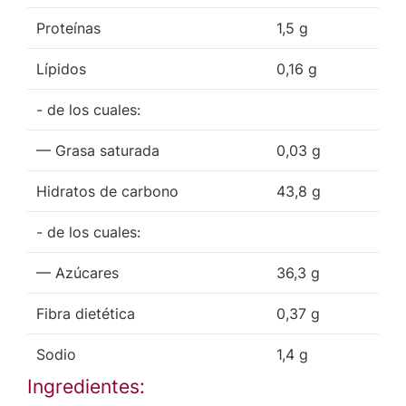
Proteínas
1,5 g
Lípidos
0,16 g
- de los cuales:
— Grasa saturada
0,03 g
Hidratos de carbono
43,8 g
- de los cuales:
— Azúcares
36,3 g
Fibra dietética
0,37 g
Sodio
1,4 g
Ingredientes: