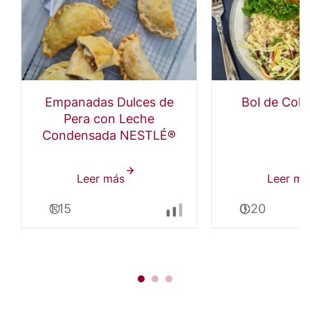
Empanadas Dulces de
Bol de Colif
Pera con Leche
Condensada NESTLÉ®
Leer más
sobre
Leer má
Empanadas
1:15
0:20
Dulces
de
Pera
con
®
Leche
Condensada