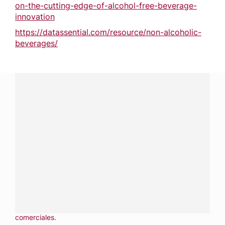
on-the-cutting-edge-of-alcohol-free-beverage-
innovation
https://datassential.com/resource/non-alcoholic-
beverages/
¿Tienes alguna pregunta?
Conecta con Nestlé Professional República Dominicana y
recibe asesoría sobre productos, servicios y equipos
pensados para tu negocio.
Contáctanos:
completa
este formulario
Llámanos:
809 508 5100
Dónde comprar:
accede a nuestras soluciones con
aliados
comerciales.