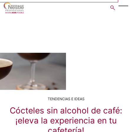
Skip
to
main
content
TENDENCIAS E IDEAS
Cócteles sin alcohol de café:
¡eleva la experiencia en tu
cafetería!