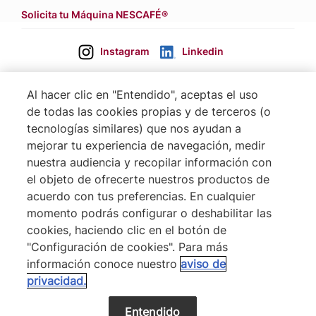
Solicita tu Máquina NESCAFÉ®
Instagram
Linkedin
Al hacer clic en "Entendido", aceptas el uso
de todas las cookies propias y de terceros (o
tecnologías similares) que nos ayudan a
mejorar tu experiencia de navegación, medir
nuestra audiencia y recopilar información con
el objeto de ofrecerte nuestros productos de
Footer
Terminos & Condiciones
acuerdo con tus preferencias. En cualquier
Aviso de Cookies
momento podrás configurar o deshabilitar las
cookies, haciendo clic en el botón de
Politica De Privacidad NESTLÉ
"Configuración de cookies". Para más
Mapa del Sitio
información conoce nuestro
aviso de
privacidad.
® Nestlé 2026
VOLVER ARRIBA
Entendido