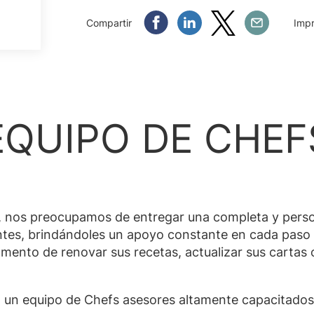
Compartir Facebook
Compartir Linkedin
Compartir Twitter
Compartir Em
Compartir
Impr
EQUIPO DE CHEF
, nos preocupamos de entregar una completa y perso
ntes, brindándoles un apoyo constante en cada paso 
mento de renovar sus recetas, actualizar sus cartas o
 un equipo de Chefs asesores altamente capacitados