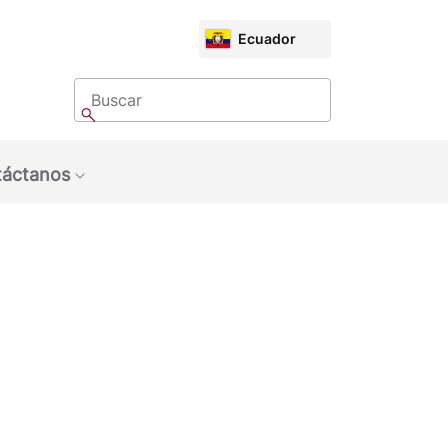
CHOOSE
Ecuador
MARKET
Buscar
Buscar
áctanos
bmenu: Sobre Nosotros
Show submenu: Contáctanos