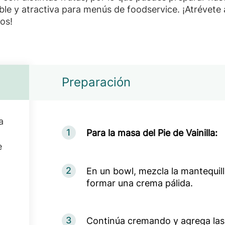
le y atractiva para menús de foodservice. ¡Atrévete 
dos!
Preparación
a
1
Para la masa del Pie de Vainilla:
e
2
En un bowl, mezcla la mantequill
formar una crema pálida.
3
Continúa cremando y agrega las