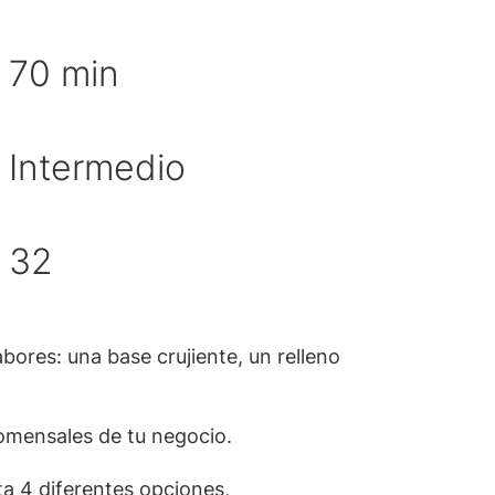
po de preparación
70 min
Intermedio
cultad
idad de porciones
32
ores: una base crujiente, un relleno
comensales de tu negocio.
ta 4 diferentes opciones,