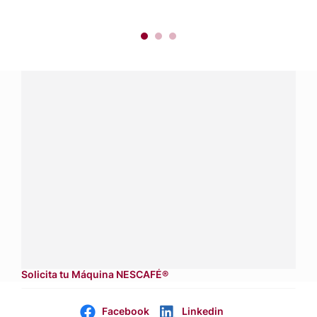
¿Tienes alguna pregunta?
Conecta con Nestlé Professional Ecuador y recibe asesoría
sobre productos, servicios y equipos pensados para tu
negocio.
Contáctanos:
completa
este formulario
Dónde comprar:
accede a nuestras soluciones con
aliados
comerciales.
Solicita tu Máquina NESCAFÉ®
Facebook
Linkedin