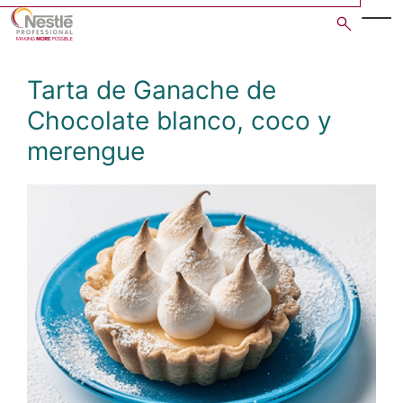
Skip
to
main
content
Tarta de Ganache de
Chocolate blanco, coco y
merengue
Open image gallery in po