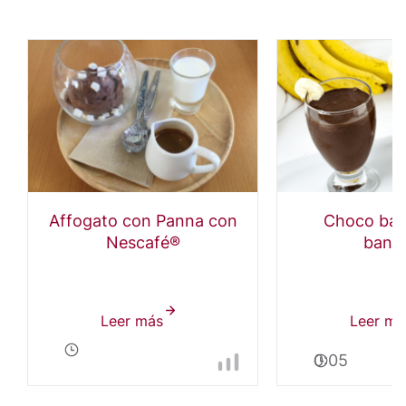
Affogato con Panna con
Choco bat
Nescafé®
bana
Leer más
sobre
Leer má
Affogato
0:05
con
Panna