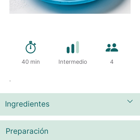
Tiempo de preparación
Cantidad de 
40 min
Dificultad
Intermedio
4
.
Ingredientes
Most
Preparación