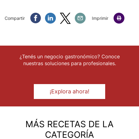
Compartir Facebook
Compartir Linkedin
Compartir Twitter
Compartir Email
Compartir
Imprimir
¿Tenés un negocio gastronómico? Conoce
nuestras soluciones para profesionales.
¡Explora ahora!
MÁS RECETAS DE LA
CATEGORÍA