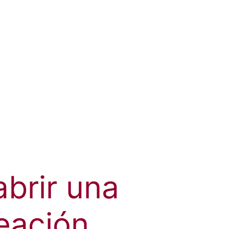
abrir una
neación