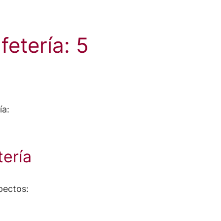
fetería: 5
ía:
tería
pectos: