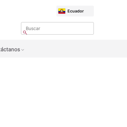
CHOOSE
Ecuador
MARKET
Buscar
Buscar
áctanos
bmenu: Sobre Nosotros
Show submenu: Contáctanos